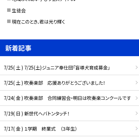
生徒会
現在このとき、君は光り輝く
新着記事
7/25( 土 ) 7/25(土)ジュニア奉仕団「盲導犬育成募金」
7/25( 土 ) 吹奏楽部 応援ありがとうございました！
7/24( 金 ) 吹奏楽部 合同練習会・明日は吹奏楽コンクールです
7/19( 日 ) 新世代へバトンタッチ！
7/17( 金 ) １学期 終業式 （３年生）