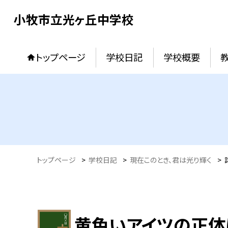
小牧市立光ヶ丘中学校
トップページ
学校日記
学校概要
トップページ
>
学校日記
>
現在このとき、君は光り輝く
>
黄色いアイツの正体