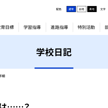
配色
通常
白地
黒地
文字
教育目標
学習指導
進路指導
特別活動
学校日記
詳細
は……？