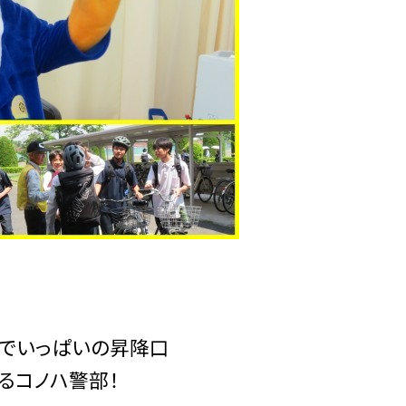
感でいっぱいの昇降口
るコノハ警部！