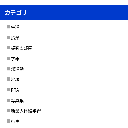
カテゴリ
生活
授業
探究の部屋
学年
部活動
地域
PTA
写真集
職業人体験学習
行事