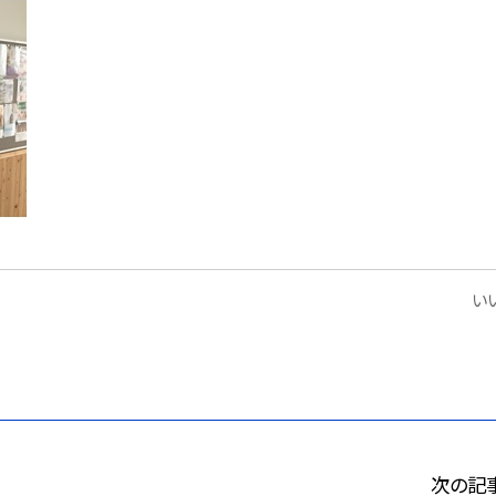
いい
次の記