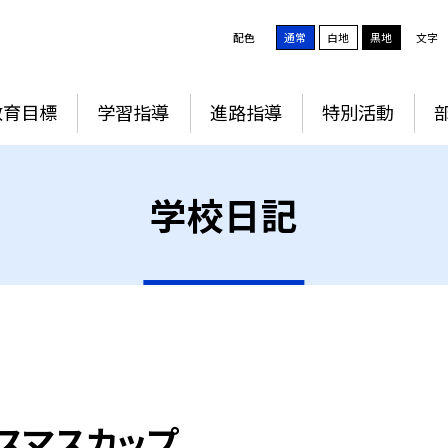
配色
通常
白地
黒地
文字
教育目標
学習指導
進路指導
特別活動
学校日記
スマスカップ