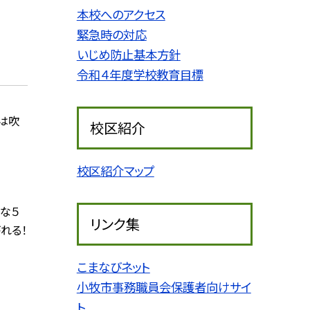
本校へのアクセス
緊急時の対応
いじめ防止基本方針
令和４年度学校教育目標
は吹
校区紹介
校区紹介マップ
な５
リンク集
れる！
こまなびネット
小牧市事務職員会保護者向けサイ
ト