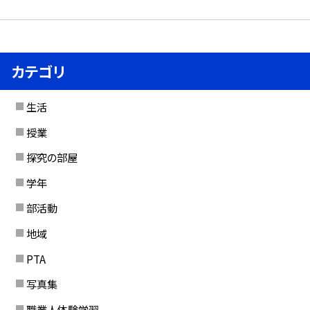
カテゴリ
生活
授業
探究の部屋
学年
部活動
地域
PTA
写真集
職業人体験学習