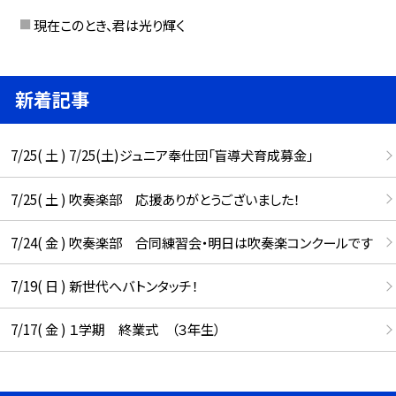
現在このとき、君は光り輝く
新着記事
7/25( 土 ) 7/25(土)ジュニア奉仕団「盲導犬育成募金」
7/25( 土 ) 吹奏楽部 応援ありがとうございました！
7/24( 金 ) 吹奏楽部 合同練習会・明日は吹奏楽コンクールです
7/19( 日 ) 新世代へバトンタッチ！
7/17( 金 ) １学期 終業式 （３年生）