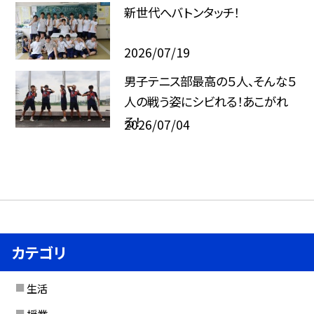
新世代へバトンタッチ！
2026/07/19
男子テニス部最高の５人、そんな５
人の戦う姿にシビれる！あこがれ
る！
2026/07/04
カテゴリ
生活
授業