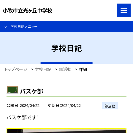
小牧市立光ヶ丘中学校
学校日記メニュー
学校日記
トップページ
>
学校日記
>
部活動
>
詳細
バスケ部
公開日
2024/04/22
更新日
2024/04/22
部活動
バスケ部です！