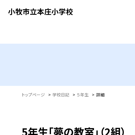
小牧市立本庄小学校
トップページ
>
学校日記
>
５年生
>
詳細
5年生「夢の教室」（2組）