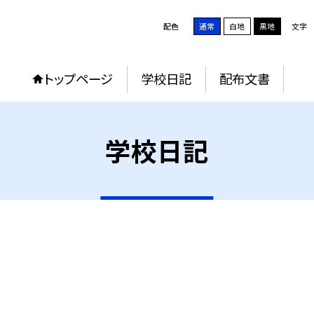
配色
通常
白地
黒地
文字
トップページ
学校日記
配布文書
学校日記