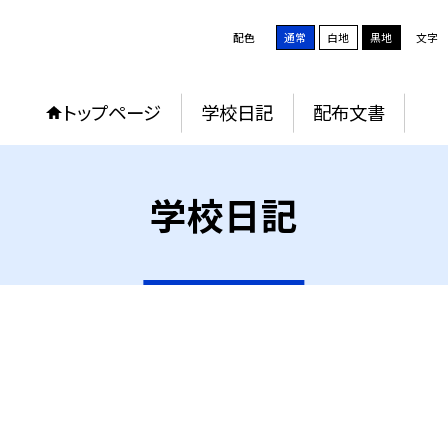
配色
通常
白地
黒地
文字
トップページ
学校日記
配布文書
学校日記