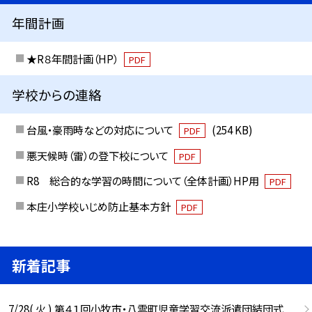
年間計画
★R８年間計画（HP）
PDF
学校からの連絡
台風・豪雨時などの対応について
(254 KB)
PDF
悪天候時（雷）の登下校について
PDF
R8 総合的な学習の時間について（全体計画）HP用
PDF
本庄小学校いじめ防止基本方針
PDF
新着記事
7/28( 火 ) 第４１回小牧市・八雲町児童学習交流派遣団結団式