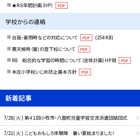
★R８年間計画（HP）
PDF
学校からの連絡
台風・豪雨時などの対応について
(254 KB)
PDF
悪天候時（雷）の登下校について
PDF
R8 総合的な学習の時間について（全体計画）HP用
PDF
本庄小学校いじめ防止基本方針
PDF
新着記事
7/28( 火 ) 第４１回小牧市・八雲町児童学習交流派遣団結団式
7/21( 火 ) こどもおもしろ体験隊 暑い夏始まりました！