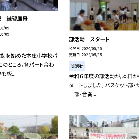
部 練習風景
10/09
10/09
部活動 スタート
公開日
2024/05/15
活動を始めた本庄小学校パ
更新日
2024/05/15
このところ，各パート合わ
部活動
板...
令和６年度の部活動が，本日か
タートしました。 バスケット部・
ー部・合奏...