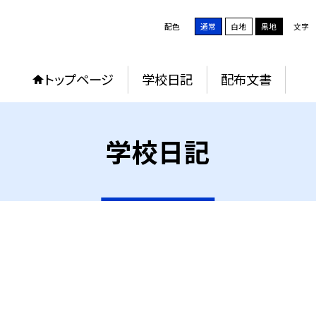
配色
通常
白地
黒地
文字
トップページ
学校日記
配布文書
学校日記