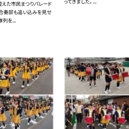
ってきました。 ...
控えた市民まつりパレード
，合奏部も追い込みを見せ
列を...