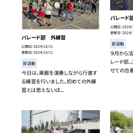
パレード
公開日
2024/
更新日
2024/
パレード部 外練習
部活動
公開日
2024/10/11
９月から
更新日
2024/10/11
レード部。
部活動
せての合奏も
今日は，楽器を演奏しながら行進す
る練習を行いました。初めての外練
習とは思えないほ...