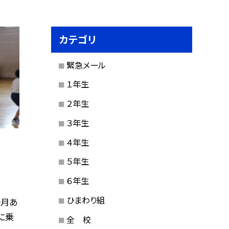
カテゴリ
緊急メール
１年生
２年生
３年生
４年生
５年生
６年生
ひまわり組
ヶ月あ
に乗
全 校