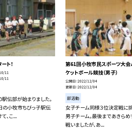
ート！
第61回小牧市民スポーツ大会
ケットボール競技（男子）
10/11
10/11
公開日
2022/12/04
更新日
2022/12/04
部活動
の駅伝部が始まりました。
３日の小牧市ちびっ子駅伝
女子チーム同様３位決定戦に
、こ...
男子チーム。最後まであきらめ
戦いましたが、あ...