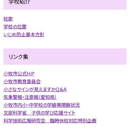
学校紹介
校歌
学校の位置
いじめ防止基本方針
リンク集
小牧市公式ＨＰ
小牧市教育委員会
小さなサインが見えますかＱ＆Ａ
気象警報・注意報（愛知県）
小牧市内小・中学校の学級等閉鎖状況
文部科学省 子供の学び応援サイト
科学技術広報研究会 臨時休校対応特別企画