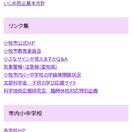
いじめ防止基本方針
リンク集
小牧市公式ＨＰ
小牧市教育委員会
小さなサインが見えますかＱ＆Ａ
気象警報・注意報（愛知県）
小牧市内小・中学校の学級等閉鎖状況
文部科学省 子供の学び応援サイト
科学技術広報研究会 臨時休校対応特別企画
市内小中学校
各学校ＨＰ