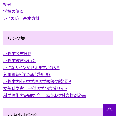
校歌
学校の位置
いじめ防止基本方針
リンク集
小牧市公式ＨＰ
小牧市教育委員会
小さなサインが見えますかＱ＆Ａ
気象警報・注意報（愛知県）
小牧市内小・中学校の学級等閉鎖状況
文部科学省 子供の学び応援サイト
科学技術広報研究会 臨時休校対応特別企画
市内小中学校