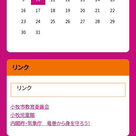
16
17
18
19
20
21
22
23
24
25
26
27
28
29
30
31
リンク
リンク
小牧市教育委員会
小牧児童館
内閣府・気象庁 竜巻から身を守ろう！