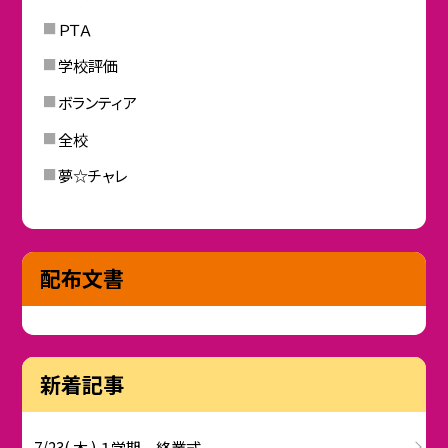
ＰＴＡ
学校評価
ボランティア
全校
夢☆チャレ
配布文書
新着記事
7/23( 木 ) １学期 終業式