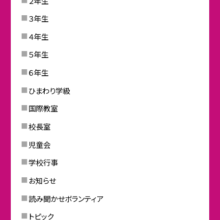
２年生
３年生
４年生
５年生
６年生
ひまわり学級
国際教室
校長室
児童会
学校行事
お知らせ
読み聞かせボランティア
トピック