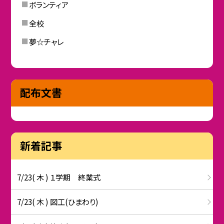
ボランティア
全校
夢☆チャレ
配布文書
新着記事
7/23( 木 ) １学期 終業式
7/23( 木 ) 図工(ひまわり)