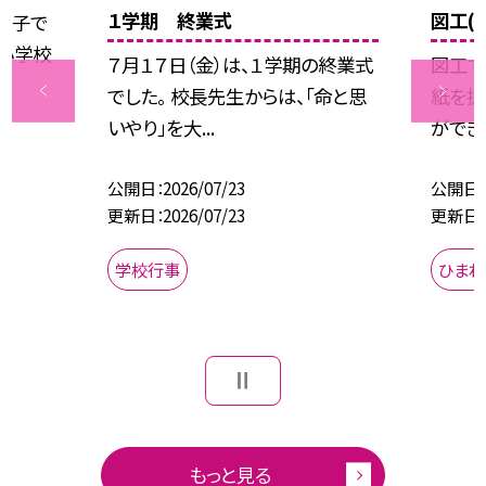
１学期 終業式
図工(
様子で
つ小学校
７月１７日（金）は、１学期の終業式
図工で
でした。 校長先生からは、「命と思
紙を折
いやり」を大...
ができま
公開日
2026/07/23
公開日
更新日
2026/07/23
更新日
学校行事
ひまわ
もっと見る