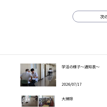
次
学活の様子〜通知表〜
2026/07/17
大掃除