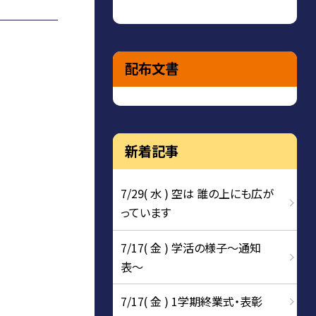
配布文書
新着記事
7/29( 水 ) 空は 誰の上にも広が
っています
7/17( 金 ) 学活の様子〜通知
表〜
7/17( 金 ) 1学期終業式・表彰