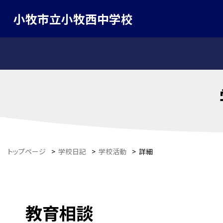
小牧市立小牧西中学校
トップページ
>
学校日記
>
学校活動
>
詳細
教育相談