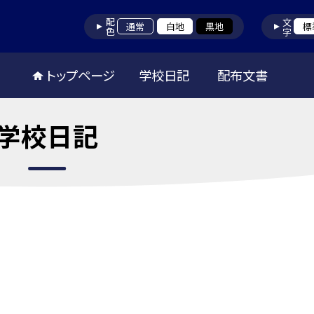
配色
文字
通常
白地
黒地
標
トップページ
学校日記
配布文書
学校日記