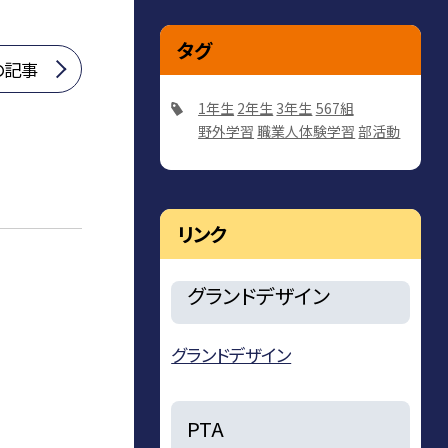
タグ
の記事
1年生
2年生
3年生
567組
野外学習
職業人体験学習
部活動
リンク
グランドデザイン
グランドデザイン
PTA