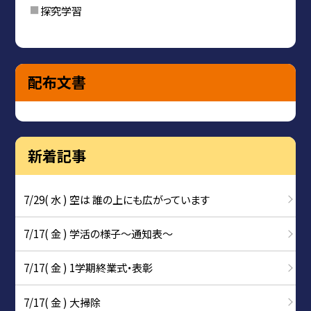
探究学習
配布文書
新着記事
7/29( 水 ) 空は 誰の上にも広がっています
7/17( 金 ) 学活の様子〜通知表〜
7/17( 金 ) 1学期終業式・表彰
7/17( 金 ) 大掃除