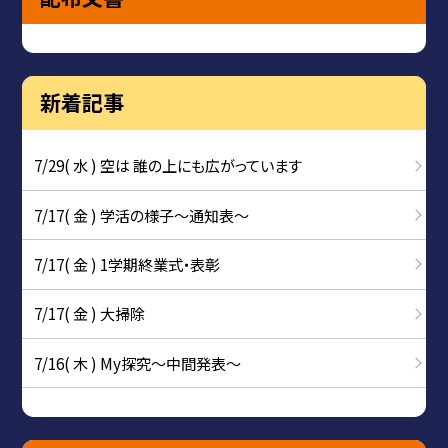
新着記事
7/29( 水 ) 空は 誰の上にも広がっています
7/17( 金 ) 学活の様子〜通知表〜
7/17( 金 ) 1学期終業式・表彰
7/17( 金 ) 大掃除
7/16( 木 ) My探究～中間発表～