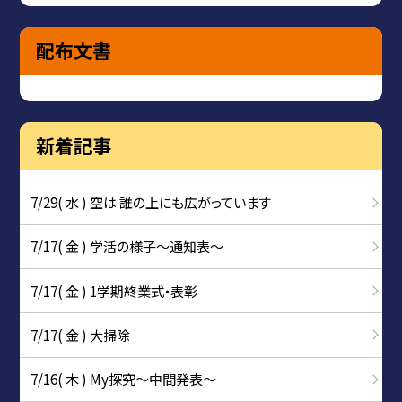
配布文書
新着記事
7/29( 水 ) 空は 誰の上にも広がっています
7/17( 金 ) 学活の様子〜通知表〜
7/17( 金 ) 1学期終業式・表彰
7/17( 金 ) 大掃除
7/16( 木 ) My探究～中間発表～