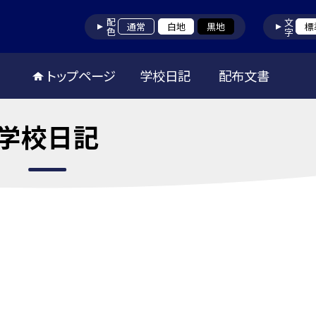
配色
文字
通常
白地
黒地
標
トップページ
学校日記
配布文書
学校日記