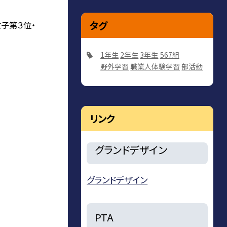
タグ
子第３位・
1年生
2年生
3年生
567組
野外学習
職業人体験学習
部活動
リンク
グランドデザイン
グランドデザイン
PTA