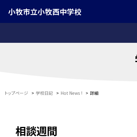
小牧市立小牧西中学校
トップページ
>
学校日記
>
Hot News !
>
詳細
相談週間