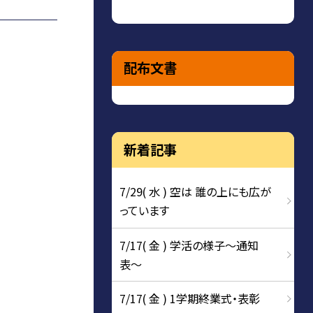
配布文書
新着記事
7/29( 水 ) 空は 誰の上にも広が
っています
7/17( 金 ) 学活の様子〜通知
表〜
7/17( 金 ) 1学期終業式・表彰