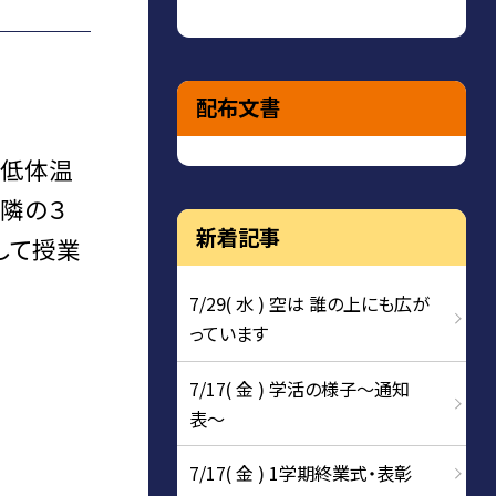
配布文書
「低体温
て隣の３
新着記事
して授業
7/29( 水 ) 空は 誰の上にも広が
っています
7/17( 金 ) 学活の様子〜通知
表〜
7/17( 金 ) 1学期終業式・表彰