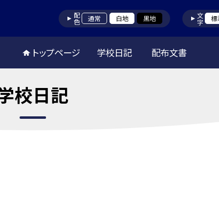
配色
文字
通常
白地
黒地
標
トップページ
学校日記
配布文書
学校日記