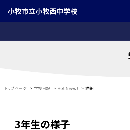
小牧市立小牧西中学校
トップページ
>
学校日記
>
Hot News !
>
詳細
3年生の様子