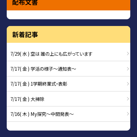
配布文書
新着記事
7/29( 水 ) 空は 誰の上にも広がっています
7/17( 金 ) 学活の様子〜通知表〜
7/17( 金 ) 1学期終業式・表彰
7/17( 金 ) 大掃除
7/16( 木 ) My探究～中間発表～