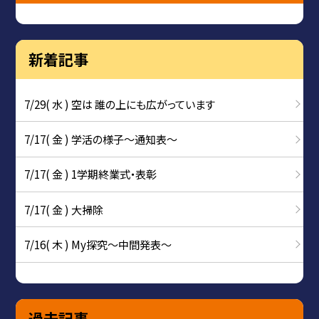
新着記事
7/29( 水 ) 空は 誰の上にも広がっています
7/17( 金 ) 学活の様子〜通知表〜
7/17( 金 ) 1学期終業式・表彰
7/17( 金 ) 大掃除
7/16( 木 ) My探究～中間発表～
過去記事