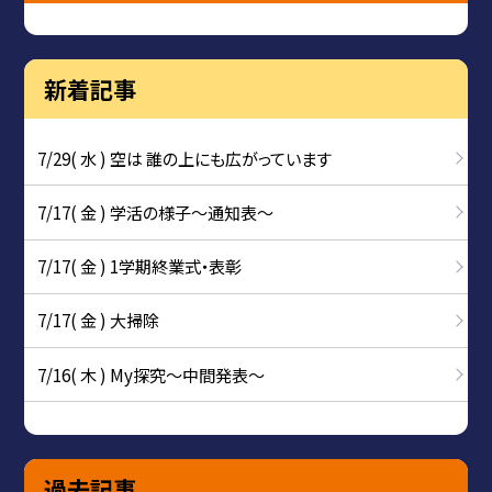
新着記事
7/29( 水 ) 空は 誰の上にも広がっています
7/17( 金 ) 学活の様子〜通知表〜
7/17( 金 ) 1学期終業式・表彰
7/17( 金 ) 大掃除
7/16( 木 ) My探究～中間発表～
過去記事