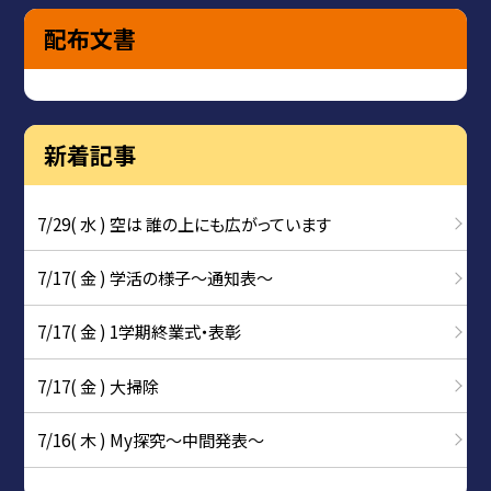
配布文書
新着記事
7/29( 水 ) 空は 誰の上にも広がっています
7/17( 金 ) 学活の様子〜通知表〜
7/17( 金 ) 1学期終業式・表彰
7/17( 金 ) 大掃除
7/16( 木 ) My探究～中間発表～