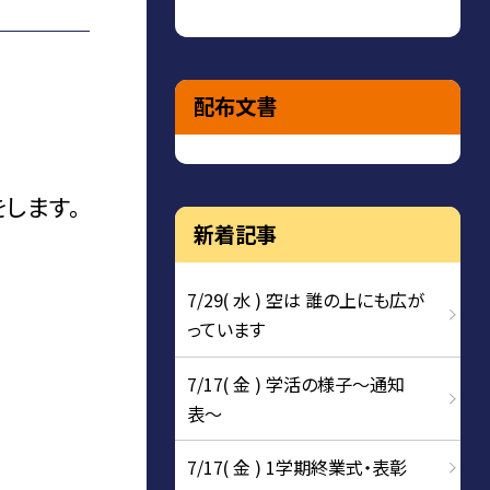
配布文書
します。
新着記事
7/29( 水 ) 空は 誰の上にも広が
っています
7/17( 金 ) 学活の様子〜通知
表〜
7/17( 金 ) 1学期終業式・表彰