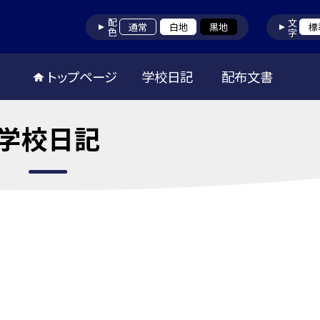
配色
文字
通常
白地
黒地
標
トップページ
学校日記
配布文書
学校日記