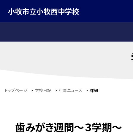
小牧市立小牧西中学校
トップページ
>
学校日記
>
行事ニュース
>
詳細
歯みがき週間〜３学期〜