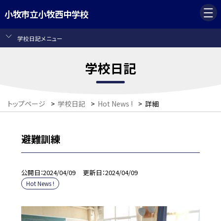
小牧市立小牧西中学校
学校日記メニュー
学校日記
トップページ
>
学校日記
>
Hot News !
>
詳細
避難訓練
公開日
2024/04/09
更新日
2024/04/09
Hot News !