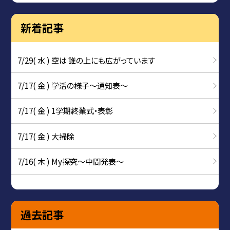
新着記事
7/29( 水 ) 空は 誰の上にも広がっています
7/17( 金 ) 学活の様子〜通知表〜
7/17( 金 ) 1学期終業式・表彰
7/17( 金 ) 大掃除
7/16( 木 ) My探究～中間発表～
過去記事