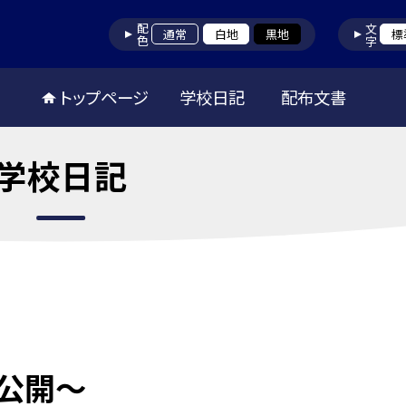
配色
文字
通常
白地
黒地
標
トップページ
学校日記
配布文書
学校日記
公開〜