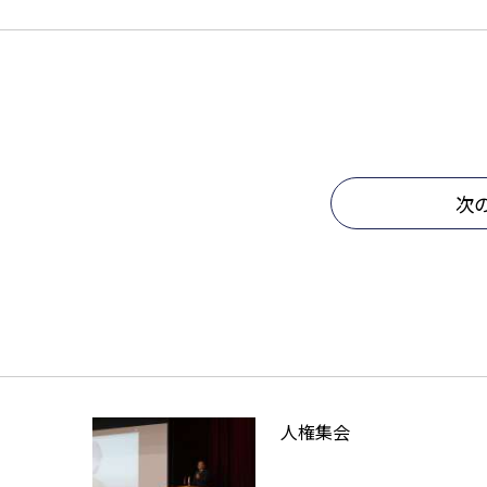
次
人権集会