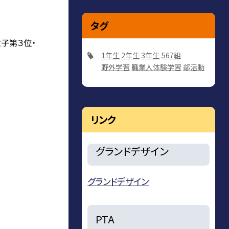
タグ
子第３位・
1年生
2年生
3年生
567組
野外学習
職業人体験学習
部活動
リンク
グランドデザイン
グランドデザイン
PTA