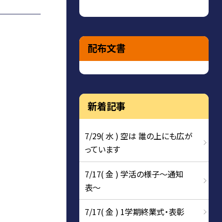
配布文書
新着記事
7/29( 水 ) 空は 誰の上にも広が
っています
7/17( 金 ) 学活の様子〜通知
表〜
7/17( 金 ) 1学期終業式・表彰