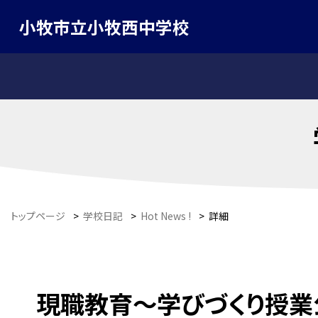
小牧市立小牧西中学校
トップページ
>
学校日記
>
Hot News !
>
詳細
現職教育〜学びづくり授業