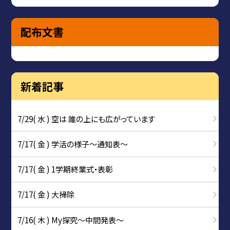
配布文書
新着記事
7/29( 水 ) 空は 誰の上にも広がっています
7/17( 金 ) 学活の様子〜通知表〜
7/17( 金 ) 1学期終業式・表彰
7/17( 金 ) 大掃除
7/16( 木 ) My探究～中間発表～