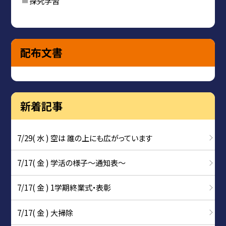
探究学習
配布文書
新着記事
7/29( 水 ) 空は 誰の上にも広がっています
7/17( 金 ) 学活の様子〜通知表〜
7/17( 金 ) 1学期終業式・表彰
7/17( 金 ) 大掃除