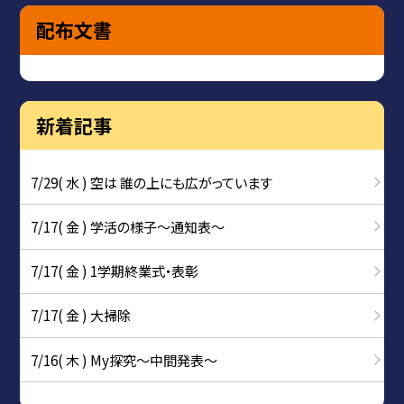
配布文書
新着記事
7/29( 水 ) 空は 誰の上にも広がっています
7/17( 金 ) 学活の様子〜通知表〜
7/17( 金 ) 1学期終業式・表彰
7/17( 金 ) 大掃除
7/16( 木 ) My探究～中間発表～