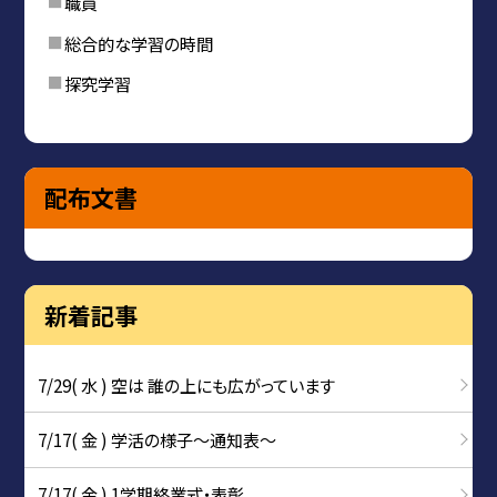
職員
総合的な学習の時間
探究学習
配布文書
新着記事
7/29( 水 ) 空は 誰の上にも広がっています
7/17( 金 ) 学活の様子〜通知表〜
7/17( 金 ) 1学期終業式・表彰