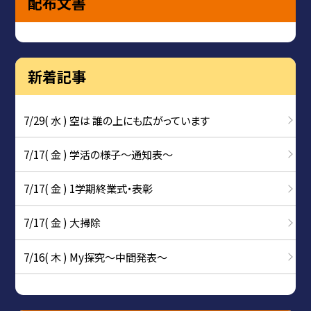
配布文書
新着記事
7/29( 水 ) 空は 誰の上にも広がっています
7/17( 金 ) 学活の様子〜通知表〜
7/17( 金 ) 1学期終業式・表彰
7/17( 金 ) 大掃除
7/16( 木 ) My探究～中間発表～