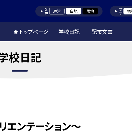
配色
文字
通常
白地
黒地
標
トップページ
学校日記
配布文書
学校日記
リエンテーション～