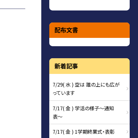
配布文書
新着記事
7/29( 水 ) 空は 誰の上にも広が
っています
7/17( 金 ) 学活の様子〜通知
表〜
7/17( 金 ) 1学期終業式・表彰