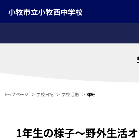
小牧市立小牧西中学校
トップページ
>
学校日記
>
学校活動
>
詳細
1年生の様子～野外生活オ