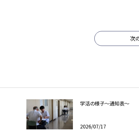
次
学活の様子〜通知表〜
2026/07/17