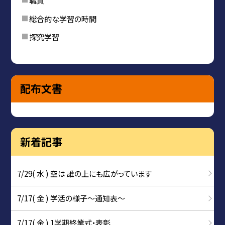
職員
総合的な学習の時間
探究学習
配布文書
新着記事
7/29( 水 ) 空は 誰の上にも広がっています
7/17( 金 ) 学活の様子〜通知表〜
7/17( 金 ) 1学期終業式・表彰