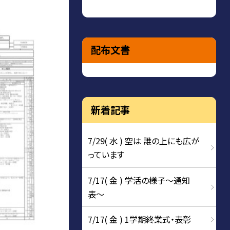
配布文書
新着記事
7/29( 水 ) 空は 誰の上にも広が
っています
7/17( 金 ) 学活の様子〜通知
表〜
7/17( 金 ) 1学期終業式・表彰