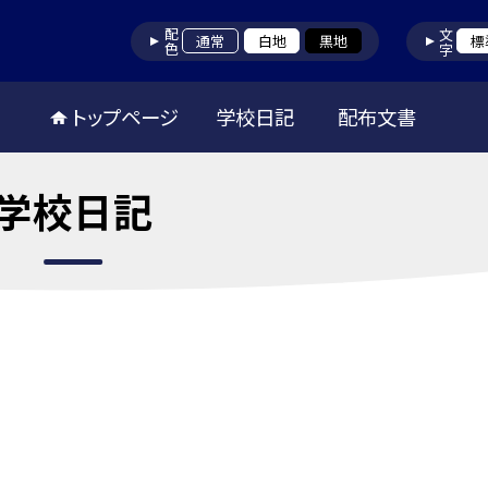
配色
文字
通常
白地
黒地
標
トップページ
学校日記
配布文書
学校日記