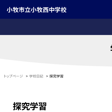
小牧市立小牧西中学校
トップページ
>
学校日記
>
探究学習
探究学習