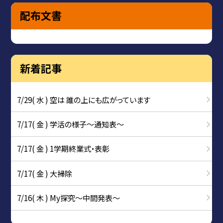
配布文書
新着記事
7/29( 水 ) 空は 誰の上にも広がっています
7/17( 金 ) 学活の様子〜通知表〜
7/17( 金 ) 1学期終業式・表彰
7/17( 金 ) 大掃除
7/16( 木 ) My探究～中間発表～