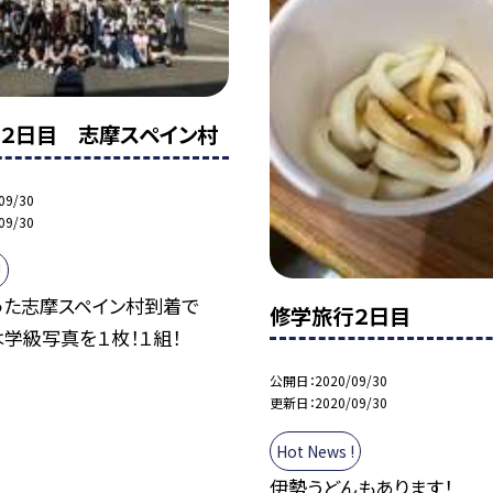
２日目 志摩スペイン村
09/30
09/30
!
った志摩スペイン村到着で
修学旅行２日目
は学級写真を１枚！１組！
公開日
2020/09/30
更新日
2020/09/30
Hot News !
伊勢うどんもあります！