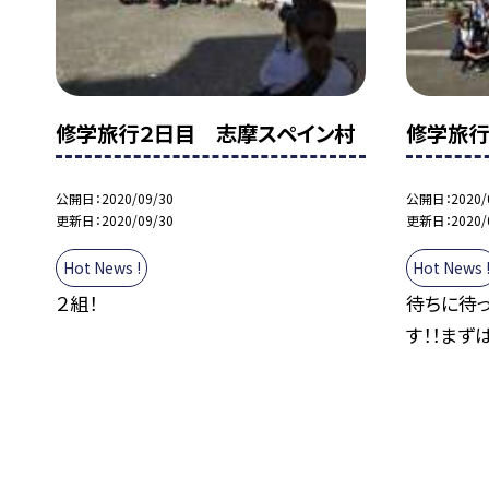
修学旅行２日目 志摩スペイン村
修学旅行
公開日
2020/09/30
公開日
2020/
更新日
2020/09/30
更新日
2020/
Hot News !
Hot News 
２組！
待ちに待
す！！まず