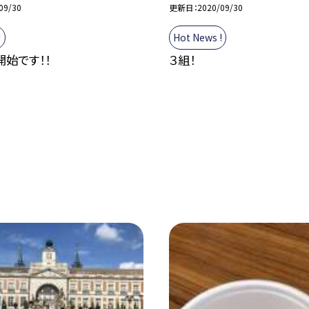
09/30
更新日
2020/09/30
!
Hot News !
始です！！
３組！