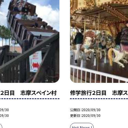
２日目 志摩スペイン村
修学旅行２日目 志摩ス
09/30
公開日
2020/09/30
09/30
更新日
2020/09/30
!
Hot News !