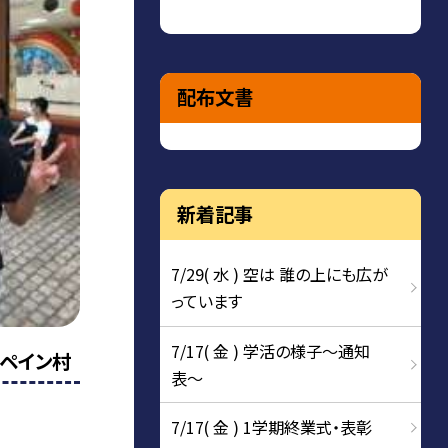
配布文書
新着記事
7/29( 水 ) 空は 誰の上にも広が
っています
7/17( 金 ) 学活の様子〜通知
ペイン村
表〜
7/17( 金 ) 1学期終業式・表彰