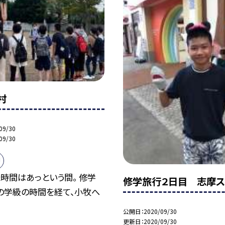
村
09/30
09/30
!
時間はあっという間。 修学
修学旅行２日目 志摩ス
の学級の時間を経て、小牧へ
公開日
2020/09/30
更新日
2020/09/30