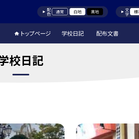
配色
文字
通常
白地
黒地
標
トップページ
学校日記
配布文書
学校日記