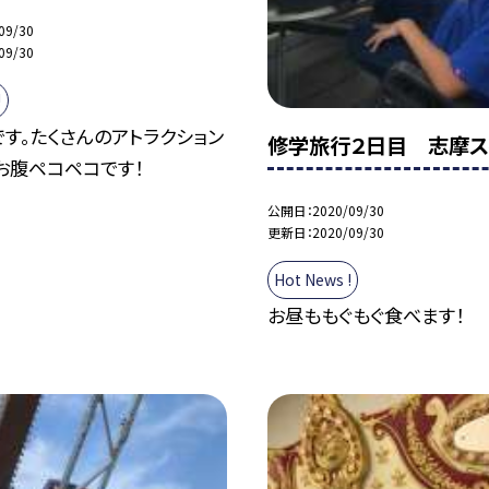
09/30
09/30
!
す。たくさんのアトラクション
修学旅行２日目 志摩ス
お腹ペコペコです！
公開日
2020/09/30
更新日
2020/09/30
Hot News !
お昼ももぐもぐ食べます！