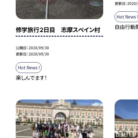
更新日
2020/
Hot News 
自由行動開
修学旅行２日目 志摩スペイン村
公開日
2020/09/30
更新日
2020/09/30
Hot News !
楽しんでます！