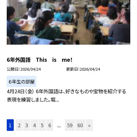
6年外国語 This is me！
公開日
2026/04/24
更新日
2026/04/24
６年生の部屋
4月24日（金） 6年外国語は、好きなものや宝物を紹介する
表現を練習しました。堀...
1
2
3
4
5
6
...
59
60
»