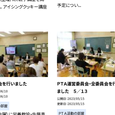
予定につい...
。 アイシングクッキー講座
会を行いました
ＰＴＡ運営委員会・全委員会を
ました ５／１３
06/10
06/10
公開日
2023/05/15
更新日
2023/05/15
の部屋
ＰＴＡ活動の部屋
金曜）に栄養教諭・佐藤真