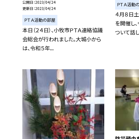
公開日
2023/04/24
ＰＴＡ活動
更新日
2023/04/24
４月８日
ＰＴＡ活動の部屋
を開催し、
本日（２４日）、小牧市ＰＴＡ連絡協議
ついて話し合
会総会が行われました。大城小から
は、令和５年...
防災頭巾