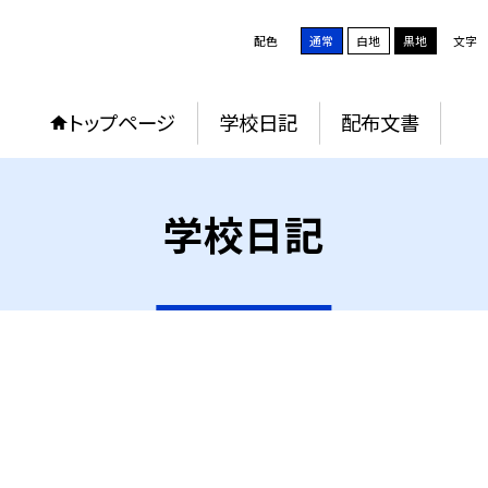
配色
通常
白地
黒地
文字
トップページ
学校日記
配布文書
学校日記