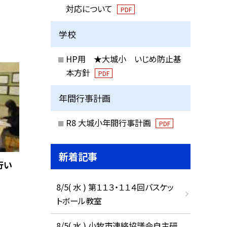
対応について
PDF
学校
HP用 ★大城小 いじめ防止基
本方針
PDF
年間行事計画
R8 大城小年間行事計画
PDF
新着記事
行い
8/5( 水 ) 第１１３・１１４回バスケッ
トボール教室
8/5( 水 ) 小牧市連絡協議会自主研