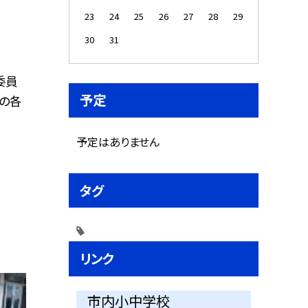
23
24
25
26
27
28
29
30
31
委員
予定
会の各
予定はありません
タグ
リンク
市内小中学校