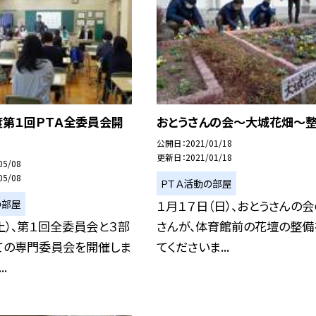
度第１回ＰＴＡ全委員会開
おとうさんの会〜大城花畑〜
公開日
2021/01/18
更新日
2021/01/18
05/08
05/08
ＰＴＡ活動の部屋
の部屋
１月１７日（日）、おとうさんの
土）、第１回全委員会と３部
さんが、体育館前の花壇の整備
ての専門委員会を開催しま
てくださいま...
..