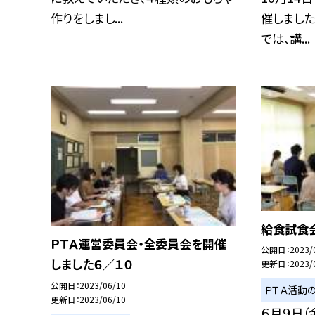
作りをしまし...
催しました
では、講...
給食試食
ＰＴＡ運営委員会・全委員会を開催
公開日
2023/
しました６／１０
更新日
2023/
公開日
2023/06/10
ＰＴＡ活動
更新日
2023/06/10
６月９日（