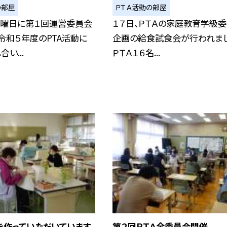
の部屋
ＰＴＡ活動の部屋
土曜日に第１回運営委員会
１７日、ＰＴＡの家庭教育学級
令和５年度のPTA活動に
企画の給食試食会が行われまし
い...
ＰＴＡ１６名...
を作っていただいています
第２回ＰＴＡ全委員会開催