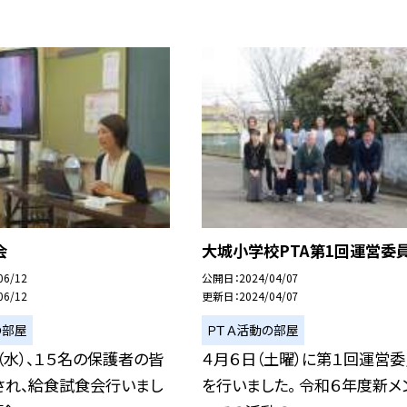
会
大城小学校PTA第1回運営委
06/12
公開日
2024/04/07
06/12
更新日
2024/04/07
の部屋
ＰＴＡ活動の部屋
（水）、１５名の保護者の皆
４月６日（土曜）に第１回運営
され、給食試食会行いまし
を行いました。 令和６年度新メ