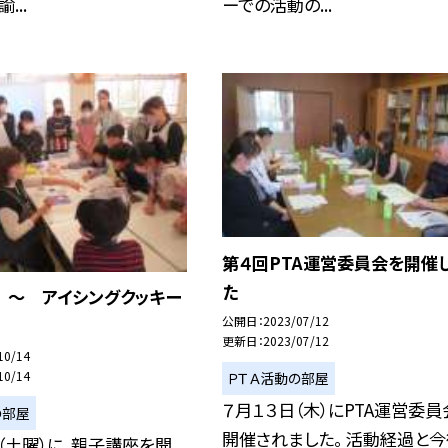
...
ーでの活動の...
第４回PTA運営委員会を開催
た
 〜 アイシングクッキー
公開日
2023/07/12
更新日
2023/07/12
10/14
10/14
ＰＴＡ活動の部屋
７月１３日（木）にPTA運営委員
の部屋
開催されました。 活動経過と
日（土曜）に、親子講座を開