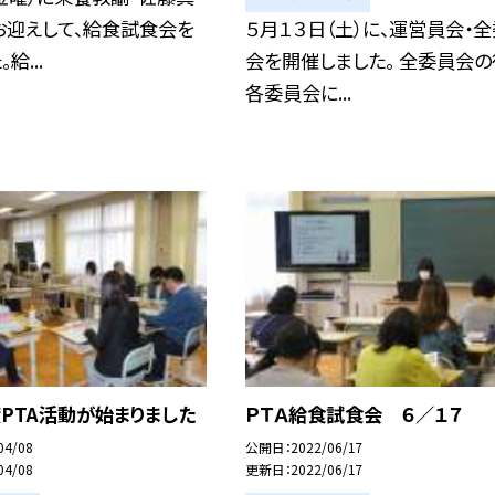
お迎えして、給食試食会を
５月１３日（土）に、運営員会・
給...
会を開催しました。 全委員会の
各委員会に...
PTA活動が始まりました
ＰＴＡ給食試食会 ６／１７
04/08
公開日
2022/06/17
04/08
更新日
2022/06/17