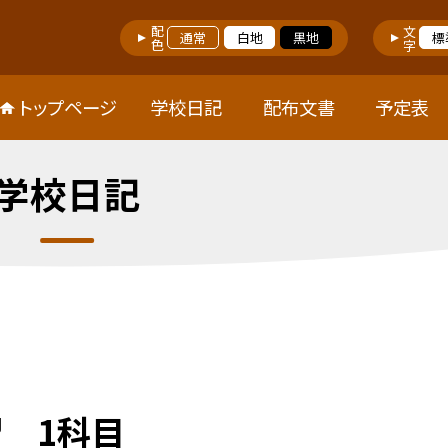
配色
文字
通常
白地
黒地
標
トップページ
学校日記
配布文書
予定表
学校日記
 1科目