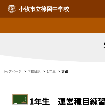
小牧市立篠岡中学校
トップページ
>
学校日記
>
１年生
>
詳細
1年生 運営種目練習