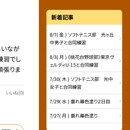
新着記事
8/7( 金 ) ソフトテニス部 光ヶ丘
中男子と合同練習
惑いなが
8/3( 月 ) 《桃花台野球部》東京ヴ
練習でし
ェルディU-15と合同練習
頑張りま
7/30( 木 ) ソフトテニス部 光中
女子と合同練習
いいね(0)
7/29( 水 ) 垂れ幕色塗り２日目
7/27( 月 ) 垂れ幕色塗り