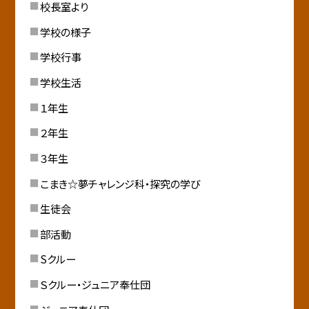
校長室より
学校の様子
学校行事
学校生活
１年生
２年生
３年生
こまき☆夢チャレンジ科・探究の学び
生徒会
部活動
Sクルー
Ｓクルー・ジュニア奉仕団