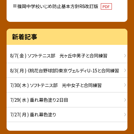
篠岡中学校いじめ防止基本方針R8改訂版
PDF
新着記事
8/7( 金 ) ソフトテニス部 光ヶ丘中男子と合同練習
8/3( 月 ) 《桃花台野球部》東京ヴェルディU-15と合同練習
7/30( 木 ) ソフトテニス部 光中女子と合同練習
7/29( 水 ) 垂れ幕色塗り２日目
7/27( 月 ) 垂れ幕色塗り