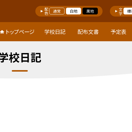
配色
文字
通常
白地
黒地
標
トップページ
学校日記
配布文書
予定表
学校日記