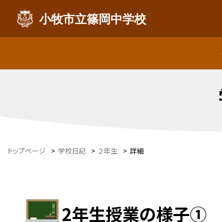
小牧市立篠岡中学校
トップページ
>
学校日記
>
２年生
>
詳細
2年生授業の様子①