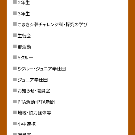
２年生
３年生
こまき☆夢チャレンジ科・探究の学び
生徒会
部活動
Sクルー
Ｓクルー・ジュニア奉仕団
ジュニア奉仕団
お知らせ・職員室
PTA活動・PTA新聞
地域・協力団体等
小中連携
職員室