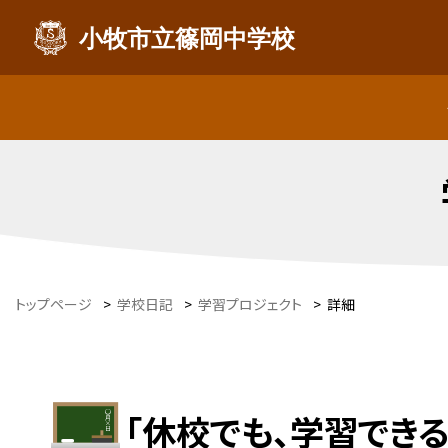
小牧市立篠岡中学校
トップページ
>
学校日記
>
学習プロジェクト
>
詳細
「休校でも、学習で