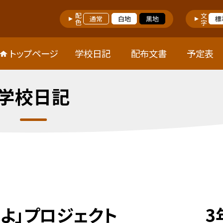
配色
文字
通常
白地
黒地
標
トップページ
学校日記
配布文書
予定表
学校日記
きるよ」プロジェクト 3