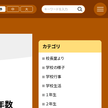
準
中
大
カテゴリ
校長室より
学校の様子
学校行事
学校生活
１年生
年数
２年生