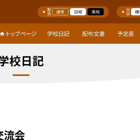
配色
文字
通常
白地
黒地
標
トップページ
学校日記
配布文書
予定表
学校日記
交流会