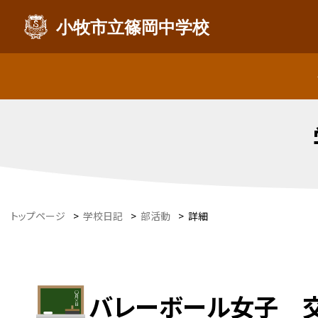
小牧市立篠岡中学校
トップページ
>
学校日記
>
部活動
>
詳細
バレーボール女子 