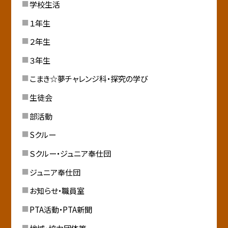
学校生活
１年生
２年生
３年生
こまき☆夢チャレンジ科・探究の学び
生徒会
部活動
Sクルー
Ｓクルー・ジュニア奉仕団
ジュニア奉仕団
お知らせ・職員室
PTA活動・PTA新聞
地域・協力団体等