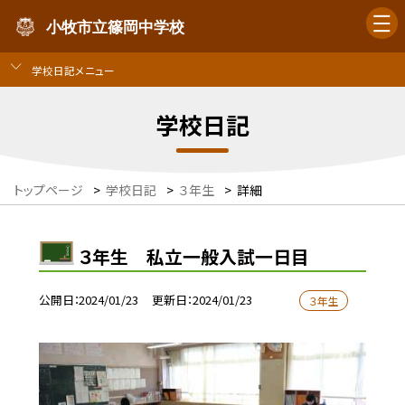
小牧市立篠岡中学校
学校日記メニュー
学校日記
トップページ
>
学校日記
>
３年生
>
詳細
３年生 私立一般入試一日目
公開日
2024/01/23
更新日
2024/01/23
３年生